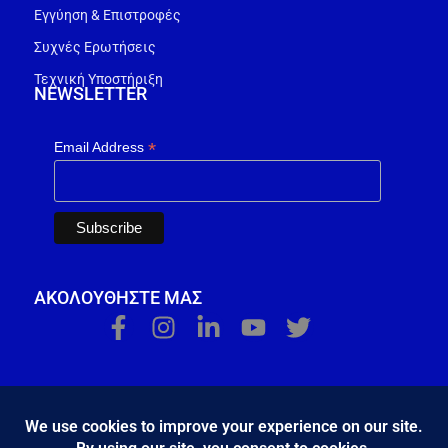
Εγγύηση & Επιστροφές
Συχνές Ερωτήσεις
Τεχνική Υποστήριξη
NEWSLETTER
*
Email Address
ΑΚΟΛΟΥΘΗΣΤΕ ΜΑΣ
Κ.Η.Ε. Σ. Κώστας - Ε. Ιωσηφίδης Ο.Ε - Β&Ο Θεσσαλονίκης
2024.
developed by
Bang & Olufsen Θεσσαλονίκης