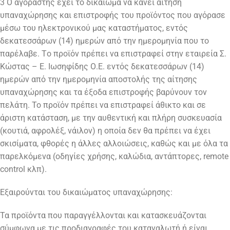
3 O αγοραστής έχει το δικαίωμα να κάνει αίτηση
υπαναχώρησης και επιστροφής του προϊόντος που αγόρασε
μέσω του ηλεκτρονικού μας καταστήματος, εντός
δεκατεσσάρων (14) ημερών από την ημερομηνία που το
παρέλαβε. Tο προϊόν πρέπει να επιστραφεί στην εταιρεία Σ.
Κώστας – Ε. Ιωσηφίδης Ο.Ε. εντός δεκατεσσάρων (14)
ημερών από την ημερομηνία αποστολής της αίτησης
υπαναχώρησης και τα έξοδα επιστροφής βαρύνουν τον
πελάτη. Το προϊόν πρέπει να επιστραφεί άθικτο και σε
άριστη κατάσταση, με την αυθεντική και πλήρη συσκευασία
(κουτιά, αφρολέξ, νάιλον) η οποία δεν θα πρέπει να έχει
σκισίματα, φθορές η άλλες αλλοιώσεις, καθώς και με όλα τα
παρελκόμενα (οδηγίες χρήσης, καλώδια, αντάπτορες, remote
control κλπ).
Εξαιρούνται του δικαιώματος υπαναχώρησης:
Τα προϊόντα που παραγγέλλονται και κατασκευάζονται
σύμφωνα με τις προδιαγραφές του καταναλωτή ή είναι