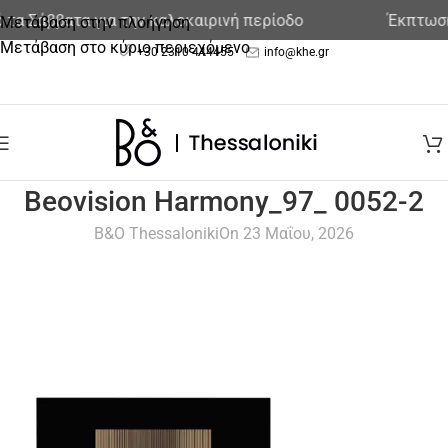
τα Σάββατα για την καλοκαιρινή περίοδο
Έκπτωση 
Μετάβαση στην πλοήγηση
Μετάβαση στο κύριο περιεχόμενο
+30 2310 444455
info@khe.gr
Beovision Harmony_97_ 0052-2
B&O Thessaloniki
On 23 Μαΐου, 2026