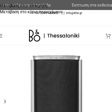
την καλοκαιρινή περίοδο
Έκπτωση στα εκθεσιακά 
Μετάβαση στην πλοήγηση
Μετάβαση στο κύριο περιεχόμενο
+30 2310 444455
info@khe.gr