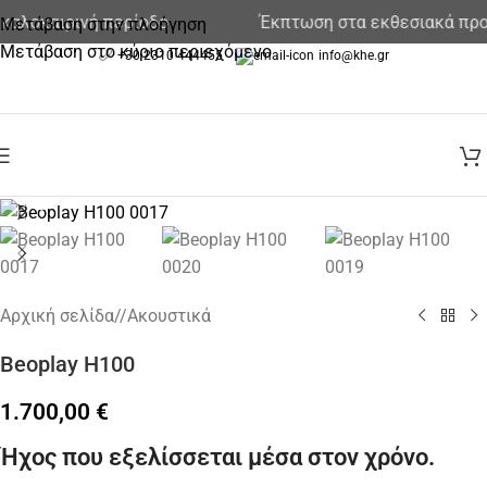
οκαιρινή περίοδο
Έκπτωση στα εκθεσιακά προιόν
Μετάβαση στην πλοήγηση
Μετάβαση στο κύριο περιεχόμενο
+30 2310 444455
info@khe.gr
Κάντε κλικ για μεγέθυνση
Αρχική σελίδα
/
Ακουστικά
Beoplay H100
1.700,00
€
Ήχος που εξελίσσεται μέσα στον χρόνο.