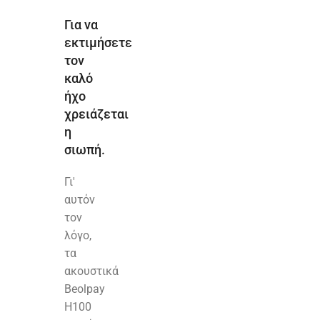
Για να
εκτιμήσετε
τον
καλό
ήχο
χρειάζεται
η
σιωπή.
Γι'
αυτόν
τον
λόγο,
τα
ακουστικά
Beolpay
H100