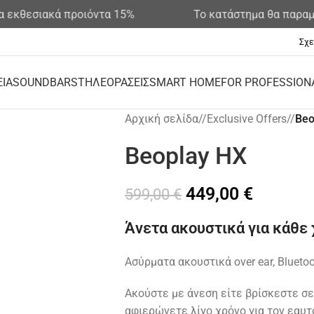
σιακά προιόντα 15%
Το κατάστημα θα παραμένει κ
Σχε
ΕΙΑ
SOUNDBARS
ΤΗΛΕΟΡΑΣΕΙΣ
SMART HOME
FOR PROFESSION
Αρχική σελίδα
/
Exclusive Offers
/
Beo
Beoplay HX
449,00
€
599,00
€
Άνετα ακουστικά για κάθε 
Ασύρματα ακουστικά over ear, Bluet
Ακούστε με άνεση είτε βρίσκεστε σε 
αφιερώνετε λίγο χρόνο για τον εαυτ