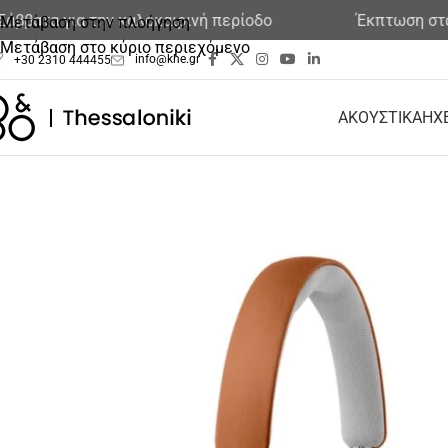
α για την καλοκαιρινή περίοδο
Έκπτωση στα εκθε
Μετάβαση στην πλοήγηση
Μετάβαση στο κύριο περιεχόμενο
info@khe.gr
+30 2310 444455
ΑΚΟΥΣΤΙΚΑ
ΗΧ