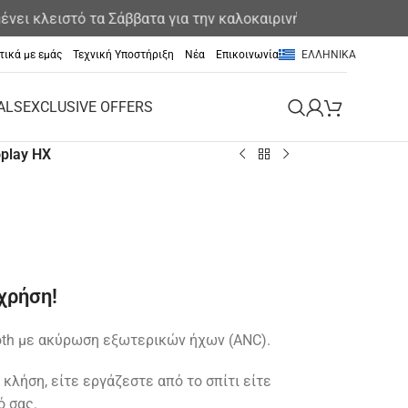
λειστό τα Σάββατα για την καλοκαιρινή περίοδο
Έκ
τικά με εμάς
Τεχνική Υποστήριξη
Νέα
Επικοινωνία
ΕΛΛΗΝΙΚΆ
ALS
EXCLUSIVE OFFERS
play HX
χρήση!
ooth με ακύρωση εξωτερικών ήχων (ANC).
κλήση, είτε εργάζεστε από το σπίτι είτε
ό σας.