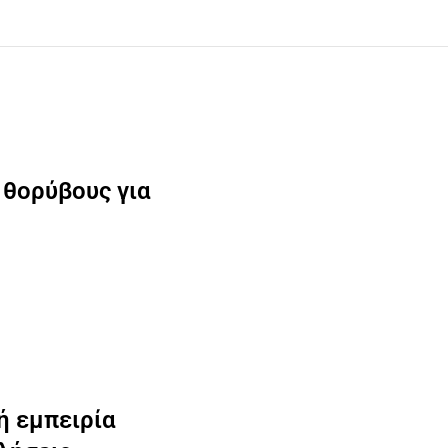
 θορύβους για
ή εμπειρία