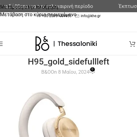
τα Σάββατα για την καλοκαιρινή περίοδο
Έκπτωση 
Μετάβαση στην πλοήγηση
Μετάβαση στο κύριο περιεχόμενο
+30 2310 444455
info@khe.gr
H95_gold_sidefullleft
0
B&O
On 8 Μαΐου, 2024