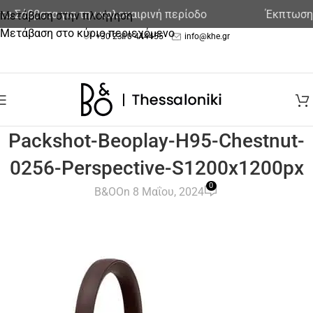
α Σάββατα για την καλοκαιρινή περίοδο
Έκπτωση 
Μετάβαση στην πλοήγηση
Μετάβαση στο κύριο περιεχόμενο
+30 2310 444455
info@khe.gr
Packshot-Beoplay-H95-Chestnut-
0256-Perspective-S1200x1200px
0
B&O
On 8 Μαΐου, 2024