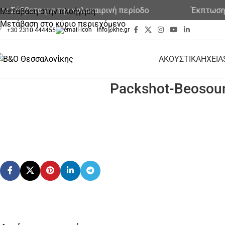
α Σάββατα για την καλοκαιρινή περίοδο
Έκπτωση σ
Μετάβαση στην πλοήγηση
Μετάβαση στο κύριο περιεχόμενο
info@khe.gr
+30 2310 444455
ΑΚΟΥΣΤΙΚΑ
ΗΧΕΙΑ
Packshot-Beosoun