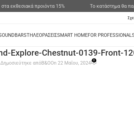
τα εκθεσιακά προιόντα 15%
Το κατάστημα θα παρ
Σχε
SOUNDBARS
ΤΗΛΕΟΡΑΣΕΙΣ
SMART HOME
FOR PROFESSIONAL
d-Explore-Chestnut-0139-Front-1
0
Δημοσιεύτηκε από
B&O
On 22 Μαΐου, 2024