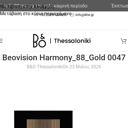
 τα Σάββατα για την καλοκαιρινή περίοδο
Έκπτωση
Μετάβαση στην πλοήγηση
Μετάβαση στο κύριο περιεχόμενο
+30 2310 444455
info@khe.gr
Beovision Harmony_88_Gold 0047
B&O Thessaloniki
On 23 Μαΐου, 2026