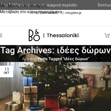
 τα Σάββατα για την καλοκαιρινή περίοδο
Έκπτωση
Μετάβαση στην πλοήγηση
Μετάβαση στο κύριο περιεχόμενο
+30 2310 444455
info@khe.gr
Tag Archives: ιδέες δώρων
Αρχική
/
Posts Tagged "ιδέες δώρων"
13
ΟΚΤ