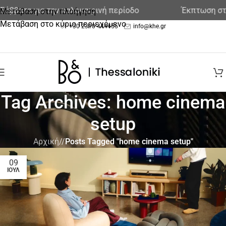
ατα για την καλοκαιρινή περίοδο
Έκπτωση στα εκ
Μετάβαση στην πλοήγηση
Μετάβαση στο κύριο περιεχόμενο
+30 2310 444455
info@khe.gr
Tag Archives: home cinema
setup
Αρχική
/
Posts Tagged "home cinema setup"
09
ΙΟΎΛ