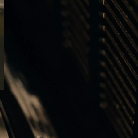
ΕΤΙΚΕΤΕΣ
Audiophile Guide
AUDIO VIDEO SHOW 2025
B&O Days 2024
B&O Days 2025
BANG & OLUFSEN
Bang & Olufsen Gifts
Bang & Olufsen Speakers
BEOGRAM 400C
BEOLAB 8
BEOLAB 28
BEOLAB 90
Beolab 90 Alchemy
Beolink Multoroom
Beolink Surround
Beoplay EX
Beoplay H95
Beoplay H100
α
Beoplay HX
Beosound A1 3rd Gen
BEOSOUND A5
BEOSYSTEM 72
Beosystem 3000c
Beosystem 9000c