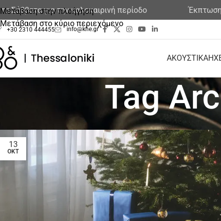
βατα για την καλοκαιρινή περίοδο
Έκπτωση στα εκ
Μετάβαση στην πλοήγηση
Μετάβαση στο κύριο περιεχόμενο
info@khe.gr
+30 2310 444455
ΑΚΟΥΣΤΙΚΑ
ΗΧ
Tag Arc
13
ΟΚΤ