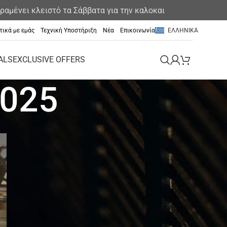
 κλειστό τα Σάββατα για την καλοκαιρινή περίοδο
τικά με εμάς
Τεχνική Υποστήριξη
Νέα
Επικοινωνία
ΕΛΛΗΝΙΚΆ
ALS
EXCLUSIVE OFFERS
2025
Exclusive offers
Εκδήλωση
Μη κατηγοριοποιημένο
Νέα
Νέα & Ανακοινώσεις