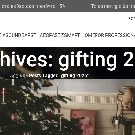
θεσιακά προιόντα 15%
Το κατάστημα θα παραμένει
Σχε
ΕΙΑ
SOUNDBARS
ΤΗΛΕΟΡΑΣΕΙΣ
SMART HOME
FOR PROFESSION
hives: gifting 
Αρχική
/
Posts Tagged "gifting 2025"