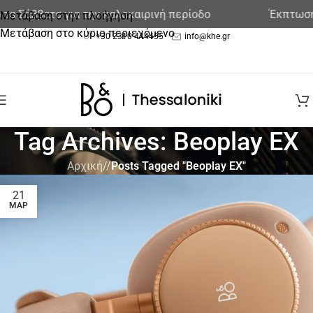
τα Σάββατα για την καλοκαιρινή περίοδο
Έκπτωση 
Μετάβαση στην πλοήγηση
Μετάβαση στο κύριο περιεχόμενο
+30 2310 444455
info@khe.gr
Tag Archives: Beoplay EX
Αρχική
/
Posts Tagged "Beoplay EX"
21
ΜΑΡ