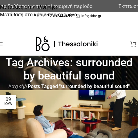
α Σάββατα για την καλοκαιρινή περίοδο
Έκπτωση σ
Μετάβαση στην πλοήγηση
Μετάβαση στο κύριο περιεχόμενο
+30 2310 444455
info@khe.gr
Tag Archives: surrounded
by beautiful sound
Αρχική
/
Posts Tagged "surrounded by beautiful sound"
09
ΙΟΎΛ