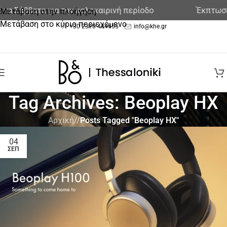
τα Σάββατα για την καλοκαιρινή περίοδο
Έκπτωση 
Μετάβαση στην πλοήγηση
Μετάβαση στο κύριο περιεχόμενο
+30 2310 444455
info@khe.gr
Tag Archives: Beoplay HX
Αρχική
/
Posts Tagged "Beoplay HX"
04
ΣΕΠ