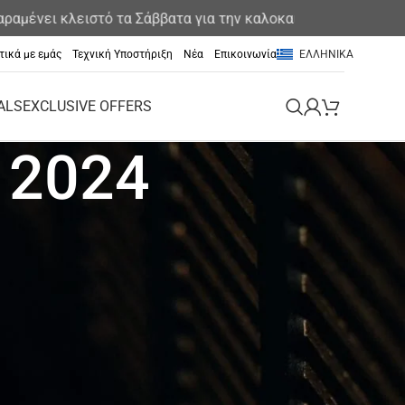
ι κλειστό τα Σάββατα για την καλοκαιρινή περίοδο
τικά με εμάς
Τεχνική Υποστήριξη
Νέα
Επικοινωνία
ΕΛΛΗΝΙΚΆ
ALS
EXCLUSIVE OFFERS
 2024
Exclusive offers
Εκδήλωση
Μη κατηγοριοποιημένο
Νέα
Νέα & Ανακοινώσεις