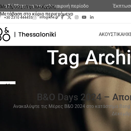
βατα για την καλοκαιρινή περίοδο
Έκπτωση στα ε
Μετάβαση στην πλοήγηση
Μετάβαση στο κύριο περιεχόμενο
info@khe.gr
+30 2310 444455
ΑΚΟΥΣΤΙΚΑ
ΗΧ
Tag Arch
11
ΝΟΈ
B&O Days 2024 – Απο
Ανακαλύψτε τις Μέρες Β&Ο 2024 στο κατάστημα Bang &
Δεκεμβρί