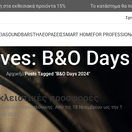
κθεσιακά προιόντα 15%
Το κατάστημα θα παραμένε
Σχε
ΕΙΑ
SOUNDBARS
ΤΗΛΕΟΡΑΣΕΙΣ
SMART HOME
FOR PROFESSION
ives: B&O Days
Αρχική
/
Posts Tagged "B&O Days 2024"
κλειστικές προσφορές
 Olufsen Θεσσαλονίκης. Από τις 18 Νοεμβρίου ως την 1
ου 2024 ...