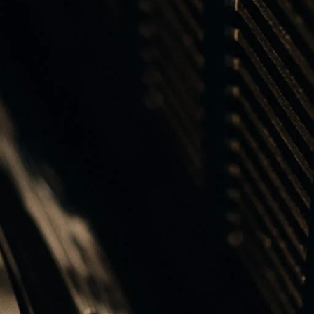
ΕΤΙΚΕΤΕΣ
Audiophile Guide
AUDIO VIDEO SHOW 2025
B&O Days 2024
B&O Days 2025
BANG & OLUFSEN
Bang & Olufsen Gifts
Bang & Olufsen Speakers
BEOGRAM 400C
BEOLAB 8
BEOLAB 28
BEOLAB 90
Beolab 90 Alchemy
Beolink Multoroom
Beolink Surround
Beoplay EX
Beoplay H95
Beoplay H100
Beoplay HX
Beosound A1 3rd Gen
BEOSOUND A5
BEOSYSTEM 72
Beosystem 3000c
Beosystem 9000c