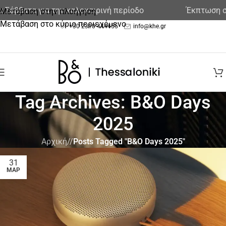
Σάββατα για την καλοκαιρινή περίοδο
Έκπτωση στ
Μετάβαση στην πλοήγηση
Μετάβαση στο κύριο περιεχόμενο
+30 2310 444455
info@khe.gr
Tag Archives: B&O Days
2025
Αρχική
/
Posts Tagged "B&O Days 2025"
31
ΜΑΡ