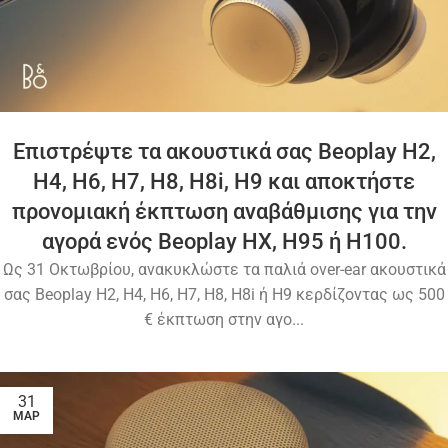
Επιστρέψτε τα ακουστικά σας Beoplay H2,
H4, H6, H7, H8, H8i, H9 και αποκτήστε
προνομιακή έκπτωση αναβάθμισης για την
αγορά ενός Beoplay HX, H95 ή H100.
Ως 31 Οκτωβρίου, ανακυκλώστε τα παλιά over-ear ακουστικά
σας Beoplay H2, H4, H6, H7, H8, H8i ή H9 κερδίζοντας ως 500
€ έκπτωση στην αγο...
31
ΜΑΡ