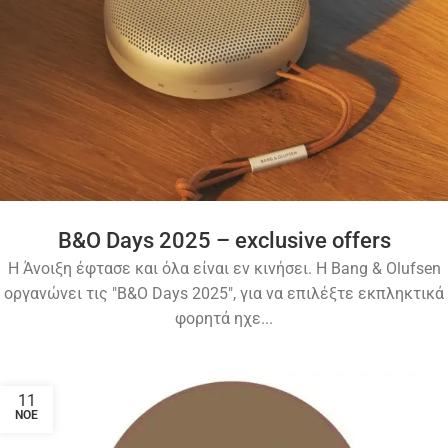
B&O Days 2025 – exclusive offers
Η Άνοιξη έφτασε και όλα είναι εν κινήσει. Η Bang & Olufsen
οργανώνει τις "B&O Days 2025", για να επιλέξτε εκπληκτικά
φορητά ηχε...
11
ΝΟΈ