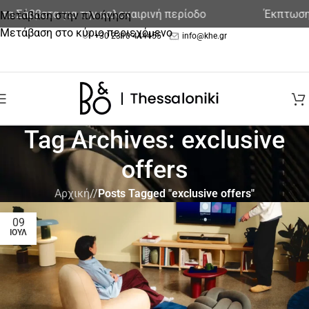
ββατα για την καλοκαιρινή περίοδο
Έκπτωση στα 
Μετάβαση στην πλοήγηση
Μετάβαση στο κύριο περιεχόμενο
+30 2310 444455
info@khe.gr
Tag Archives: exclusive
offers
Αρχική
/
Posts Tagged "exclusive offers"
09
ΙΟΎΛ